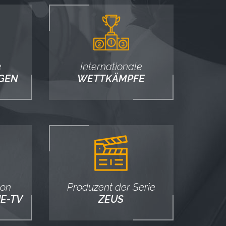
e
Internationale
GEN
WETTKÄMPFE
von
Produzent der Serie
E-TV
ZEUS